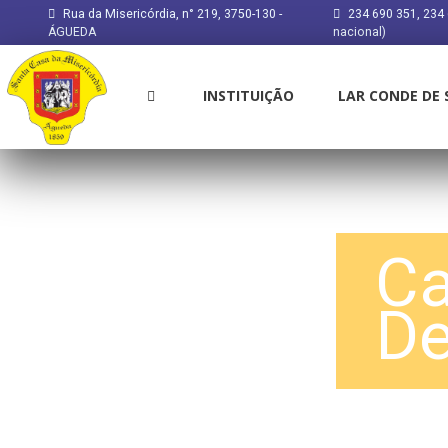
Rua da Misericórdia, n° 219, 3750-130 -
234 690 351, 234 
ÁGUEDA
nacional)
INSTITUIÇÃO
LAR CONDE DE
Ca
De