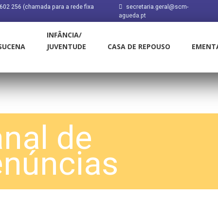
602 256 (chamada para a rede fixa
secretaria.geral@scm-
agueda.pt
INFÂNCIA/
 SUCENA
JUVENTUDE
CASA DE REPOUSO
EMENT
nal de
núncias