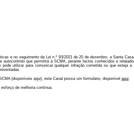
ráticas e no seguimento da Lei n.º 93/2021 de 20 de dezembro, a Santa C
utocontrolo que permitirá à SCMA, perante factos conhecidos e relatados de
e pode utilizar para comunicar qualquer infração cometida ou que esteja a
presentadas.
SCMA (disponíveis
aqui
),
este Canal possui um formulário, disponível
aqui
.
 esforço de melhoria contínua.