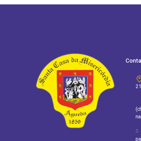
Conta
21
(c
na
pa